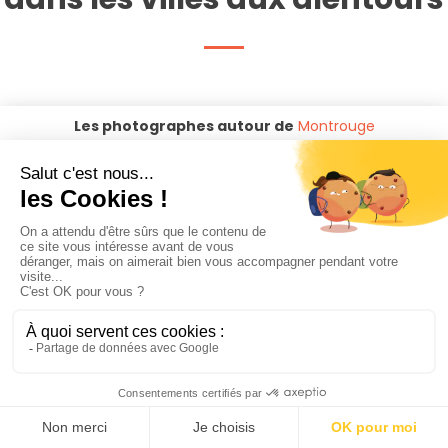
Les photographes autour de
Montrouge
Photographe Gentilly
Photographe Malakoff
Photographe Arcueil
Photographe Bagneux
Photographe Vanves
Photographe Châtillon
Photographe Issy-les-
Photographe Le kremlin-
moulineaux
bicêtre
Photographe Cachan
Photographe L'hay-les-roses
Photographe Clamart
Photographe Villejuif