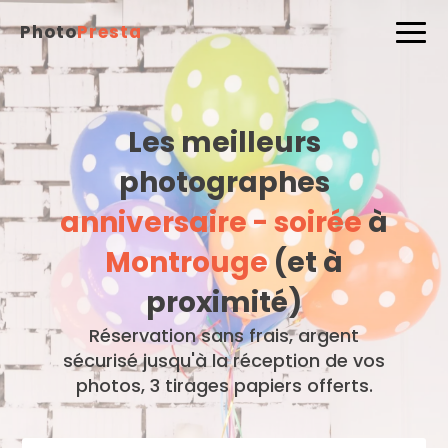
Photo
Presta
Les meilleurs
photographes
anniversaire - soirée
à
Montrouge
(et à
proximité)
Réservation sans frais, argent
sécurisé jusqu'à la réception de vos
photos, 3 tirages papiers offerts.