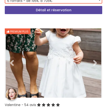
6 forfaits - de 195€ à 705€
Détail et réservation
PREMIUM PLUS
Valentine
- 54 avis