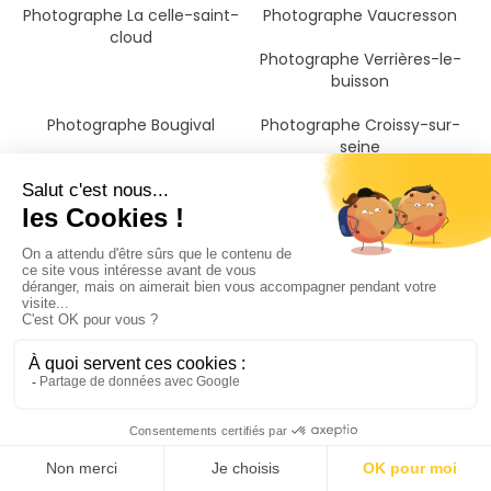
Photographe La celle-saint-
Photographe Vaucresson
cloud
Photographe Verrières-le-
buisson
Photographe Bougival
Photographe Croissy-sur-
seine
Photographe Sèvres
Photographe Ville-d'avray
Photographe Saint-germain-
Photographe Châtenay-
en-laye
malabry
Photographe Garches
Photographe Le pecq
Photographe Saint-jean-de-
Photographe Poissy
braye
Photographe Lucé
Photographe Eure-et-loir