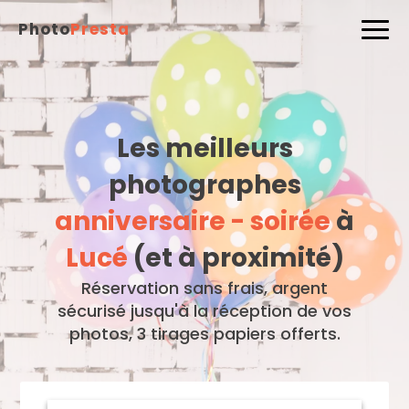
Photo
Presta
Les meilleurs
photographes
anniversaire - soirée
à
Lucé
(et à proximité)
Réservation sans frais, argent
sécurisé jusqu'à la réception de vos
photos, 3 tirages papiers offerts.