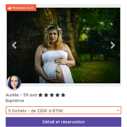
PREMIUM PLUS
Aurélie
- 59 avis
Baptême
5 forfaits - de 220€ à 870€
Détail et réservation