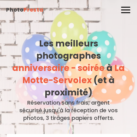
Photo
Presta
Les meilleurs
photographes
anniversaire - soirée
à
La
Motte-Servolex
(et à
proximité)
Réservation sans frais, argent
sécurisé jusqu'à la réception de vos
photos, 3 tirages papiers offerts.