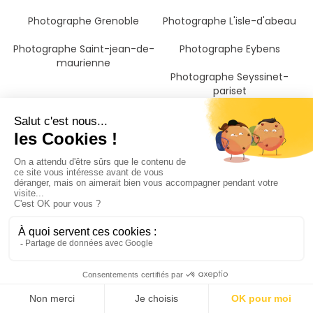
Photographe Grenoble
Photographe L'isle-d'abeau
Photographe Saint-jean-de-
Photographe Eybens
maurienne
Photographe Seyssinet-
pariset
Photographe Echirolles
Photographe Le pont-de-
claix
Photographe Bellegarde-sur-
Photographe Ambérieu-en-
valserine
bugey
Photographe Villefontaine
Photographe Saint-julien-en-
genevois
Photographe La roche-sur-
Photographe Saint-marcellin
foron
Photographe Bonneville
Photographe Sallanches
Photographe Cluses