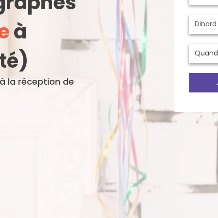
ographes
e
à
té)
'à la réception de