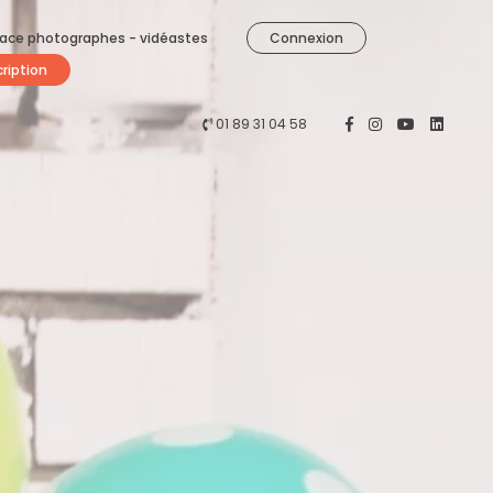
ace photographes - vidéastes
Connexion
cription
01 89 31 04 58