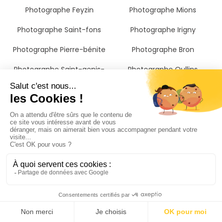
Photographe Feyzin
Photographe Mions
Photographe Saint-fons
Photographe Irigny
Photographe Pierre-bénite
Photographe Bron
Photographe Saint-genis-
Photographe Oullins
laval
Photographe Chassieu
Photographe Décines-
Photographe Genas
charpieu
Photographe Sainte-foy-lès-
lyon
Photographe Villeurbanne
Photographe Brignais
Photographe Chaponost
Photographe Francheville
Photographe Lyon
Photographe Vaulx-en-velin
Photographe Meyzieu
Photographe Givors