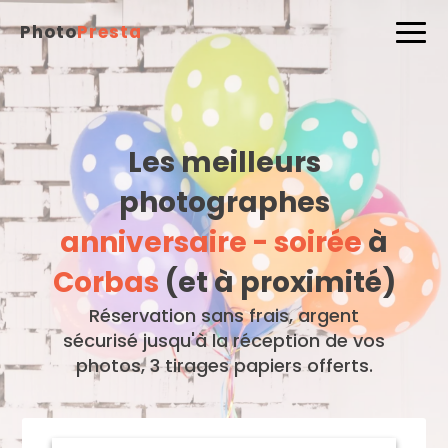
Photo
Presta
Les meilleurs
photographes
anniversaire - soirée
à
Corbas
(et à proximité)
Réservation sans frais, argent
sécurisé jusqu'à la réception de vos
photos, 3 tirages papiers offerts.