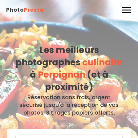
Photo
Presta
Les meilleurs
photographes
culinaire
à
Perpignan
(et à
proximité)
Réservation sans frais, argent
sécurisé jusqu'à la réception de vos
photos, 3 tirages papiers offerts.