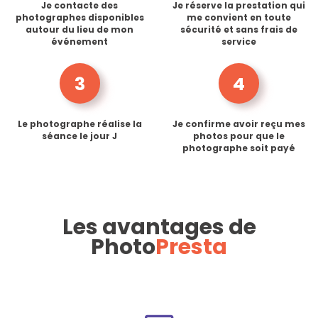
Je contacte des
Je réserve la prestation qui
photographes disponibles
me convient en toute
autour du lieu de mon
sécurité et sans frais de
événement
service
3
4
Le photographe réalise la
Je confirme avoir reçu mes
séance le jour J
photos pour que le
photographe soit payé
Les avantages de
Photo
Presta