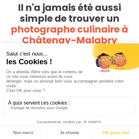
Il n'a jamais été aussi
simple de trouver un
photographe culinaire à
Châtenay-Malabry
PhotoPresta est présent dans toute la France, avec un
réseau de plus de 4 000 photographes. Vous pouvez
comparer toutes les offres disponibles autour de vous et
de votre plat et trouvez le photographe culinaire à
Châtenay-Malabry qui correspond à vos attentes et à
votre budget
Notre conseil pour trouver le bon photographe sur
PhotoPresta est de bien regarder les portfolios des
photographes et de vous assurer que leur style est en
adéquation avec vos attentes. Lisez ensuite les
commentaires et les avis des clients sur PhotoPresta. Tous