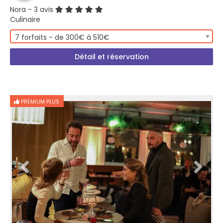
Nora
- 3 avis
Culinaire
7 forfaits - de 300€ à 510€
Détail et réservation
PREMIUM PLUS