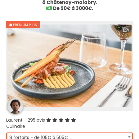
à Châtenay-malabry.
De 50€ à 3000€.
PREMIUM PLUS
Laurent
- 295 avis
Culinaire
8 forfaits - de 105€ à 505€