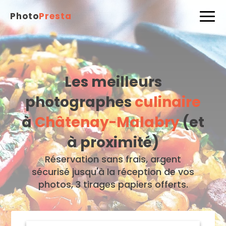
Photo
Presta
Les meilleurs
photographes
culinaire
à
Châtenay-Malabry
(et
à proximité)
Réservation sans frais, argent
sécurisé jusqu'à la réception de vos
photos, 3 tirages papiers offerts.