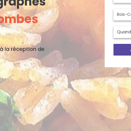
ographes
lombes
'à la réception de