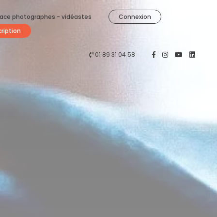
ace photographes - vidéastes
Connexion
cription
01 89 31 04 58