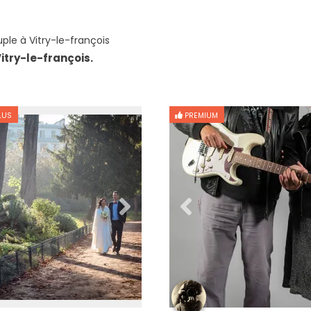
le à Vitry-le-françois
itry-le-françois.
LUS
PREMIUM