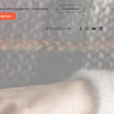
ace photographes - vidéastes
Connexion
cription
01 89 31 04 58