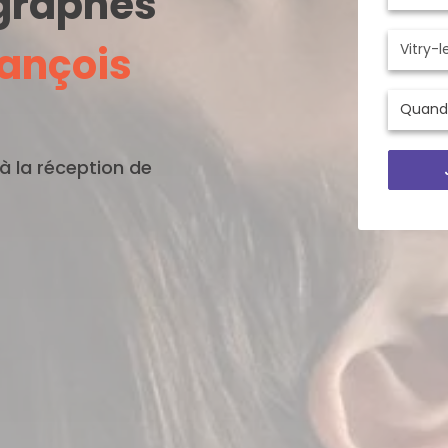
ographes
rançois
'à la réception de