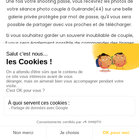
Une fois votre shooting passé, vous recevrez les photos de
votre séance photo couple à Guérande(44) sur une belle
galerie privée protégée par mot de passe, qu'il vous sera
possible de partager avec vos proches et de télécharger.
Si vous souhaitez garder un souvenir inoubliable de couple,
il vous sera également possible de commander des tirages
photos papiers ainsi que des albums photos à des tarifs
préférentiels directement depuis votre galerie photo
privée.
Trouvez rapidement un
vos proches même si vous
n'avez
pas le temps de
chercher
Il y'a 3 moyens de trouver un photographe couple à
Guérande sur PhotoPresta