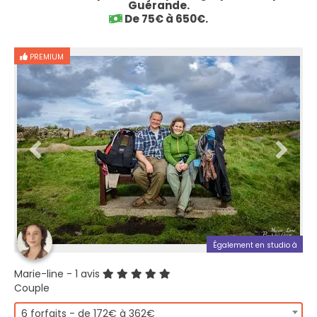
Guérande.
De 75€ à 650€.
PREMIUM
Également en studio à
Marie-line
- 1 avis
Couple
6 forfaits - de 172€ à 362€