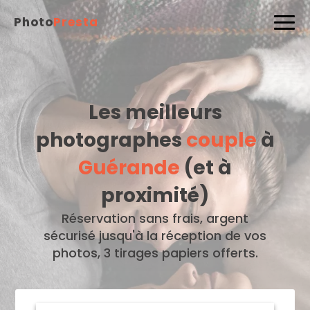
Photo
Presta
Les meilleurs
photographes
couple
à
Guérande
(et à
proximité)
Réservation sans frais, argent
sécurisé jusqu'à la réception de vos
photos, 3 tirages papiers offerts.