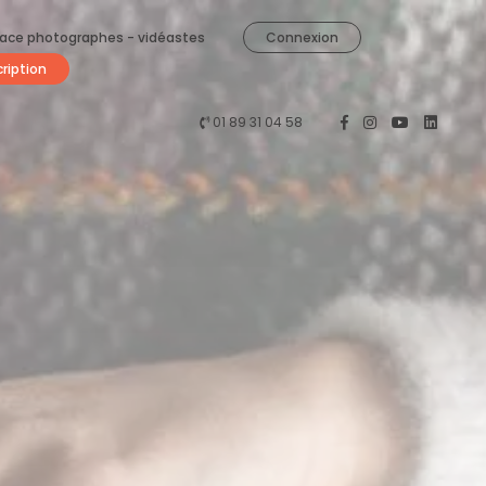
ace photographes - vidéastes
Connexion
cription
01 89 31 04 58