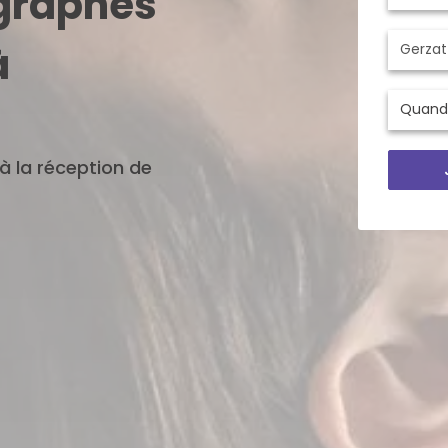
ographes
à
'à la réception de