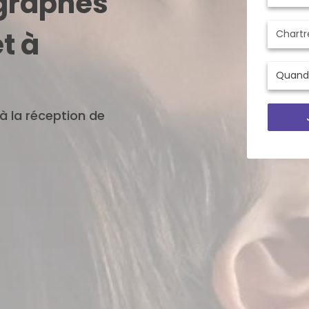
ographes
t à
'à la réception de