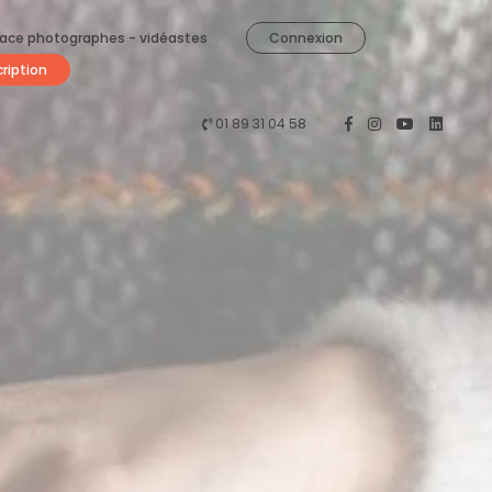
ace photographes - vidéastes
Connexion
cription
01 89 31 04 58