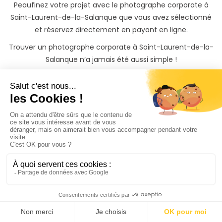
Peaufinez votre projet avec le photographe corporate à
Saint-Laurent-de-la-Salanque que vous avez sélectionné
et réservez directement en payant en ligne.
Trouver un photographe corporate à Saint-Laurent-de-la-
Salanque n’a jamais été aussi simple !
Votre entreprise mérite
les
plus belles photos
Grâce à notre prestataire de paiement Stripe, la
réservation de votre séance photo produits corporate à
Saint-Laurent-de-la-Salanque(66) est totalement
sécurisée sur PhotoPresta.
Les tarifs présents sur les pages des photographes sont des
tarifs décidés par les photographes eux-mêmes. Des frais
de déplacements peuvent s'appliquer en fonction du lieu
dans lequel vous souhaitez réaliser votre shooting photo