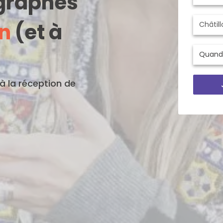
ographes
on
(et à
'à la réception de