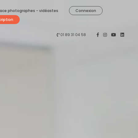
ace photographes - vidéastes
Connexion
cription
01 89 31 04 58