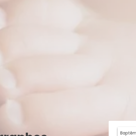
Baptê