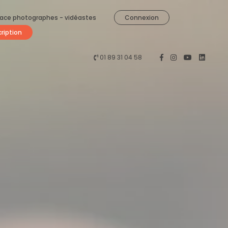
ace photographes - vidéastes
Connexion
cription
01 89 31 04 58