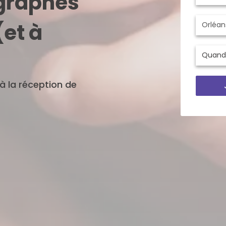
ographes
(et à
'à la réception de