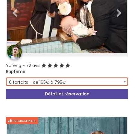
Yufeng
- 72 avis
Baptême
6 forfaits - de 165€ à 795€
Détail et réservation
PREMIUM PLUS