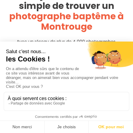
simple de trouver un
photographe baptême à
Montrouge
Avec un réseau de plus de 4 000 photographes,
PhotoPresta est présent dans toute la France. Cherchez,
comparez parmi toutes les offres disponibles autour du lieu
de votre baptême et évitez de payer des frais de
déplacements.
Regardez les portfolios des photographes et assurez-vous
que leur style est en adéquation avec vos attentes.
Assurez-vous aussi que le coût des services du
photographe est en adéquation avec votre budget. Lisez
les commentaires et les avis des clients, cela peut vous
donner une idée de la qualité du travail du photographe et
de la façon dont il gère les clients. Contactez enfin les