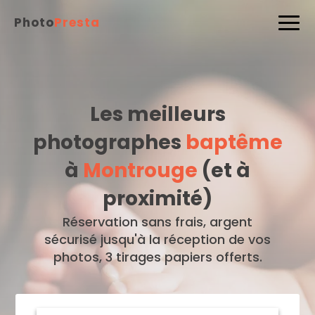
Photo
Presta
Les meilleurs
photographes
baptême
à
Montrouge
(et à
proximité)
Réservation sans frais, argent
sécurisé jusqu'à la réception de vos
photos, 3 tirages papiers offerts.