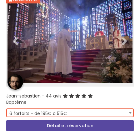
PREMIUM PLUS
Jean-sebastien
- 44 avis
Baptême
6 forfaits - de 195€ à 515€
Détail et réservation