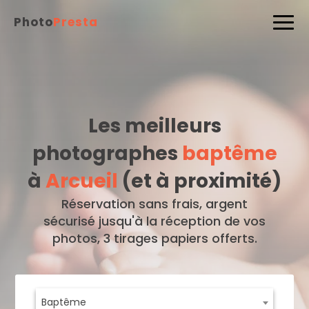
Photo
Presta
Les meilleurs
photographes
baptême
à
Arcueil
(et à proximité)
Réservation sans frais, argent
sécurisé jusqu'à la réception de vos
photos, 3 tirages papiers offerts.
Baptême