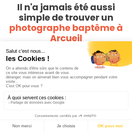
Il n'a jamais été aussi
simple de trouver un
photographe baptême à
Arcueil
PhotoPresta est présent dans toute la France, avec un
réseau de plus de 4 000 photographes. Vous pouvez
comparer toutes les offres disponibles autour de vous et
de votre baptême et trouvez le photographe baptême à
Arcueil qui correspond à vos attentes et à votre budget
Notre conseil pour trouver le bon photographe sur
PhotoPresta est de bien regarder les portfolios des
photographes et de vous assurer que leur style est en
adéquation avec vos attentes. Lisez ensuite les
commentaires et les avis des clients sur PhotoPresta. Tous
les avis sur PhotoPresta sont vérifiés, ceci vous donnera