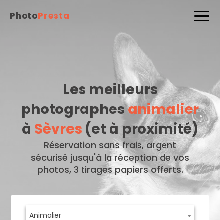
Photo
Presta
Les meilleurs
photographes
animalier
à
Sèvres
(et à proximité)
Réservation sans frais, argent
sécurisé jusqu'à la réception de vos
photos, 3 tirages papiers offerts.
Animalier