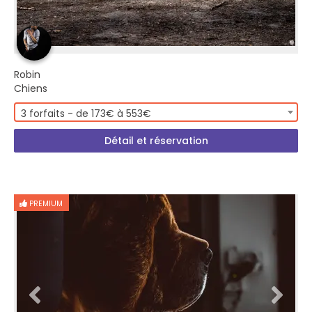
Robin
Chiens
3 forfaits - de 173€ à 553€
Détail et réservation
PREMIUM