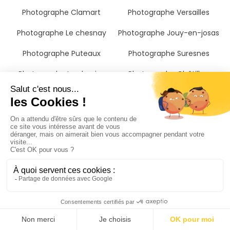
Photographe Clamart
Photographe Versailles
Photographe Le chesnay
Photographe Jouy-en-josas
Photographe Puteaux
Photographe Suresnes
Photographe Le plessis-
Photographe Châtillon
robinson
Photographe Fontenay-aux-
roses
Photographe Sceaux
Photographe Malakoff
Photographe Bougival
Photographe Châtenay-
malabry
Photographe Croissy-sur-
Photographe Rueil-
seine
malmaison
Photographe Bagneux
Photographe Vanves
Photographe Chatou
Photographe Montrouge