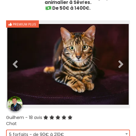
animalier à Sèvres.
De 50€ à 1400€.
PREMIUM PLUS
Guilhem
- 18 avis
Chat
5 forfaits - de 90€ à 210€