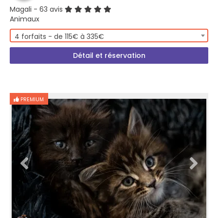
Magali
- 63 avis
Animaux
4 forfaits - de 115€ à 335€
Détail et réservation
PREMIUM