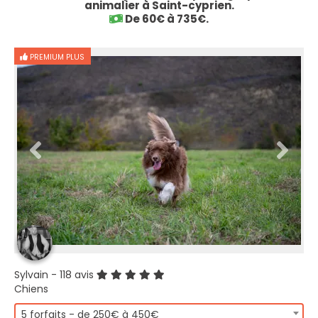
animalier à Saint-cyprien.
De 60€ à 735€.
PREMIUM PLUS
Sylvain
- 118 avis
Chiens
5 forfaits - de 250€ à 450€