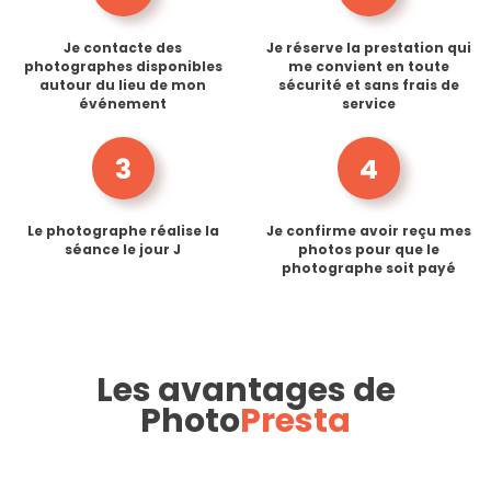
Je contacte des
Je réserve la prestation qui
photographes disponibles
me convient en toute
autour du lieu de mon
sécurité et sans frais de
événement
service
3
4
Le photographe réalise la
Je confirme avoir reçu mes
séance le jour J
photos pour que le
photographe soit payé
Les avantages de
Photo
Presta