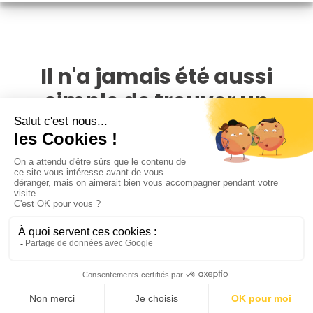
Il n'a jamais été aussi
simple de trouver un
photographe animalier à
Saint-Cyprien
Avec un réseau de plus de 4 000 photographes,
PhotoPresta est présent dans toute la France. Cherchez,
comparez parmi toutes les offres disponibles autour du lieu
de votre animal et évitez de payer des frais de
déplacements.
Regardez les portfolios des photographes et assurez-vous
que leur style est en adéquation avec vos attentes.