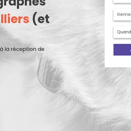
ographes
liers
(et
'à la réception de