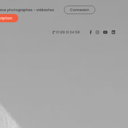
ace photographes - vidéastes
Connexion
cription
01 89 31 04 58