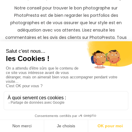
Notre conseil pour trouver le bon photographe sur
PhotoPresta est de bien regarder les portfolios des
photographes et de vous assurer que leur style est en
adéquation avec vos attentes. Lisez ensuite les
commentaires et les avis des clients sur PhotoPresta. Tous
les avis sur PhotoPresta sont vérifiés, ceci vous donnera
une idée de la qualité du travail du photographe et de la
façon dont il gère les clients.
Peaufinez votre projet avec le photographe animalier à
Aix-les-Bains que vous avez sélectionné et réservez
directement en payant en ligne.
Trouver un photographe animalier à Aix-les-Bains n’a
jamais été aussi simple !
Votre animal mérite
les
plus belles photos